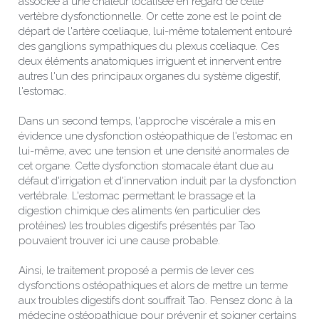
associée à une chaleur localisée en regard de cette 
vertèbre dysfonctionnelle. Or cette zone est le point de 
départ de l'artère cœliaque, lui-même totalement entouré 
des ganglions sympathiques du plexus cœliaque. Ces 
deux éléments anatomiques irriguent et innervent entre 
autres l'un des principaux organes du système digestif, 
l'estomac.
Dans un second temps, l'approche viscérale a mis en 
évidence une dysfonction ostéopathique de l'estomac en 
lui-même, avec une tension et une densité anormales de 
cet organe. Cette dysfonction stomacale étant due au 
défaut d'irrigation et d'innervation induit par la dysfonction 
vertébrale. L'estomac permettant le brassage et la 
digestion chimique des aliments (en particulier des 
protéines) les troubles digestifs présentés par Tao 
pouvaient trouver ici une cause probable.
Ainsi, le traitement proposé a permis de lever ces 
dysfonctions ostéopathiques et alors de mettre un terme 
aux troubles digestifs dont souffrait Tao. Pensez donc à la 
médecine ostéopathique pour prévenir et soigner certains 