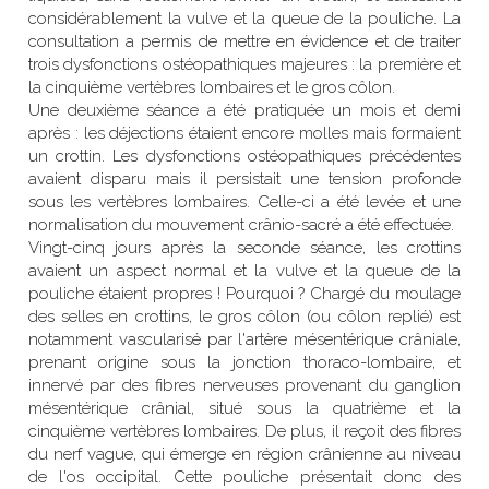
considérablement la vulve et la queue de la pouliche. La 
consultation a permis de mettre en évidence et de traiter 
trois dysfonctions ostéopathiques majeures : la première et 
la cinquième vertèbres lombaires et le gros côlon.
Une deuxième séance a été pratiquée un mois et demi 
après : les déjections étaient encore molles mais formaient 
un crottin. Les dysfonctions ostéopathiques précédentes 
avaient disparu mais il persistait une tension profonde 
sous les vertèbres lombaires. Celle-ci a été levée et une 
normalisation du mouvement crânio-sacré a été effectuée.
Vingt-cinq jours après la seconde séance, les crottins 
avaient un aspect normal et la vulve et la queue de la 
pouliche étaient propres ! Pourquoi ? Chargé du moulage 
des selles en crottins, le gros côlon (ou côlon replié) est 
notamment vascularisé par l'artère mésentérique crâniale, 
prenant origine sous la jonction thoraco-lombaire, et 
innervé par des fibres nerveuses provenant du ganglion 
mésentérique crânial, situé sous la quatrième et la 
cinquième vertèbres lombaires. De plus, il reçoit des fibres 
du nerf vague, qui émerge en région crânienne au niveau 
de l'os occipital. Cette pouliche présentait donc des 