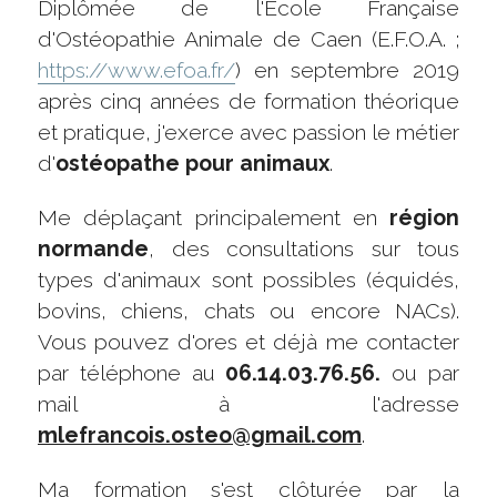
Diplômée de l'Ecole Française 
d'Ostéopathie Animale de Caen (E.F.O.A. ; 
MON COMPTE INSTAGRAM
https://www.efoa.fr/
) en septembre 2019 
ARTICLE OUEST FRANCE
après cinq années de formation théorique 
et pratique, j'exerce avec passion le métier 
ARTICLE ACTU.FR
d'
ostéopathe pour animaux
.
POWERED BY
Me déplaçant principalement en 
région 
normande
, des consultations sur tous 
types d'animaux sont possibles (équidés, 
bovins, chiens, chats ou encore NACs). 
Vous pouvez d'ores et déjà me contacter 
par téléphone au 
06.14.03.76.56.
 ou par 
mail à l'adresse 
mlefrancois.osteo@gmail.com
.
Ma formation s'est clôturée par la 